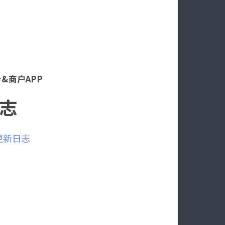
&商户APP
志
更新日志